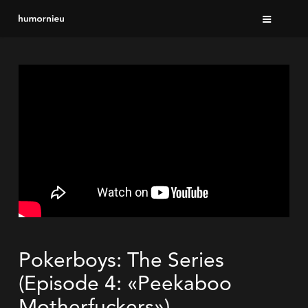
Skip
to
main
content
Pokerboys: The Series
(Episode 4: «Peekaboo
Motherfuckers»)