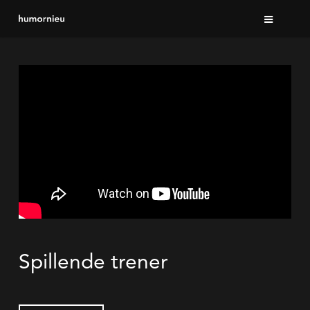
Skip
to
main
content
Spillende trener