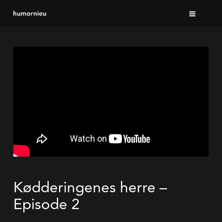
Skip
to
main
content
Kødderingenes herre –
Episode 2