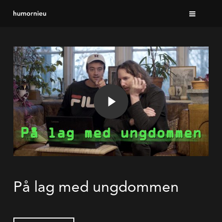
Skip
to
main
Play Video
content
Play Video
På lag med ungdommen