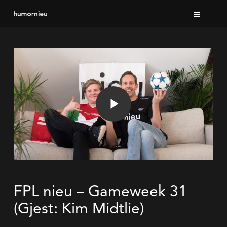
Skip
to
main
Play Video
content
Play Video
FPL nieu – Gameweek 31
(Gjest: Kim Midtlie)