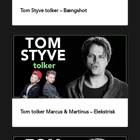
Tom Styve tolker – Bængshot
30. januar 2018
Tom
tolker
Marcus
&
Martinus
–
Elekstrisk
Tom tolker Marcus & Martinus – Elekstrisk
22. august 2016
Tom