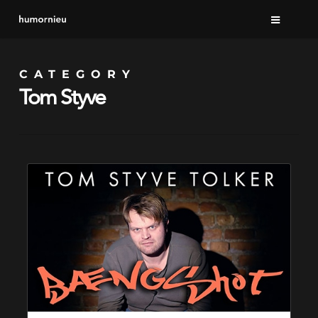
Skip
to
main
CATEGORY
content
Tom Styve
Tom
Styve
tolker
–
Bængshot