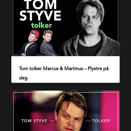
tolker
Marcus
&
Martinus
–
Plystre
på
Tom tolker Marcus & Martinus – Plystre på
20. august 2016
deg
deg
Tom
tolker
Admiral
P