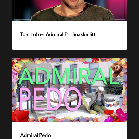
–
Snakke
litt
Tom tolker Admiral P – Snakke litt
15. august 2016
Admiral
Pedo
Admiral Pedo
10. april 2016