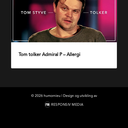
Admiral
P
–
Allergi
Tom tolker Admiral P – Allergi
10. desember 2014
©
2026
humornieu | Design og utvikling av
RESPONSIV MEDIA