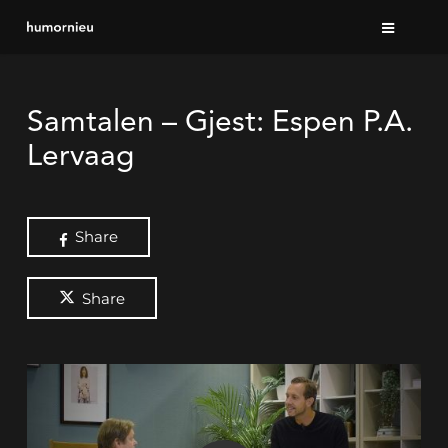
Skip
to
main
content
Samtalen – Gjest: Espen P.A.
Lervaag
Share
Share
Play Video
Play Video